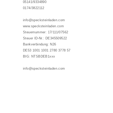
05141/9334890
0174/3822112
info@specksteinladen.com
www.specksteinladen.com
Steuernummer: 17/111/07562
Steuer ID-Nr.: DE345509522
Bankverbindung: N26
DE53 1001 1001 2780 3778 57
BIG: NTSBDEB1xxx
info@specksteinladen.com