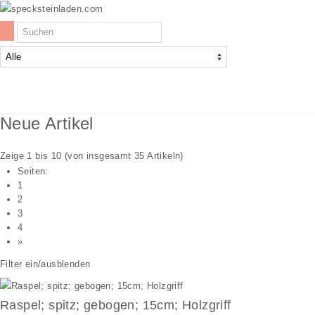
Firmenphilosophie
Neue Artikel
SPECKSTEINE
Zeige
1
bis
10
(von insgesamt
35
Artikeln)
WERKZEUG
Seiten:
1
2
ZUBEHÖR
3
4
KREATIV-SETS
»
ANDERE STEINE
Filter ein/ausblenden
Specksteinplatten
Raspel; spitz; gebogen; 15cm; Holzgriff