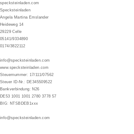
specksteinladen.com
Specksteinladen
Angela Martina Emslander
Heideweg 14
29229 Celle
05141/9334890
0174/3822112
info@specksteinladen.com
www.specksteinladen.com
Steuernummer: 17/111/07562
Steuer ID-Nr.: DE345509522
Bankverbindung: N26
DE53 1001 1001 2780 3778 57
BIG: NTSBDEB1xxx
info@specksteinladen.com