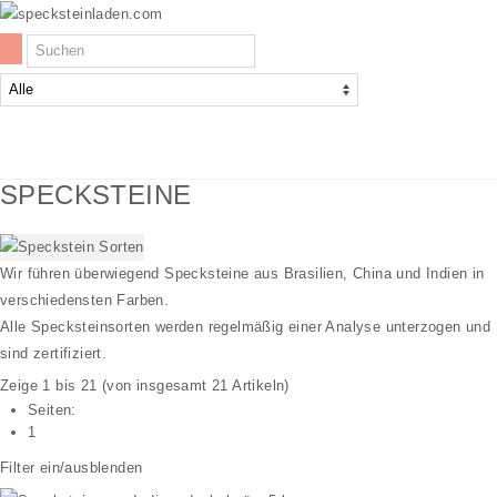
Firmenphilosophie
SPECKSTEINE
SPECKSTEINE
WERKZEUG
Wir führen überwiegend Specksteine aus Brasilien, China und Indien in
verschiedensten Farben.
ZUBEHÖR
Alle Specksteinsorten werden regelmäßig einer Analyse unterzogen und
sind zertifiziert.
KREATIV-SETS
Zeige
1
bis
21
(von insgesamt
21
Artikeln)
Seiten:
ANDERE STEINE
1
Specksteinplatten
Filter ein/ausblenden