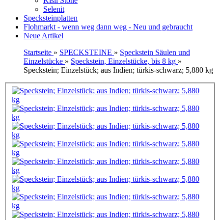
Kisii Stone
Selenit
Specksteinplatten
Flohmarkt - wenn weg dann weg - Neu und gebraucht
Neue Artikel
Startseite
»
SPECKSTEINE
»
Speckstein Säulen und
Einzelstücke
»
Speckstein, Einzelstücke, bis 8 kg
»
Speckstein; Einzelstück; aus Indien; türkis-schwarz; 5,880 kg