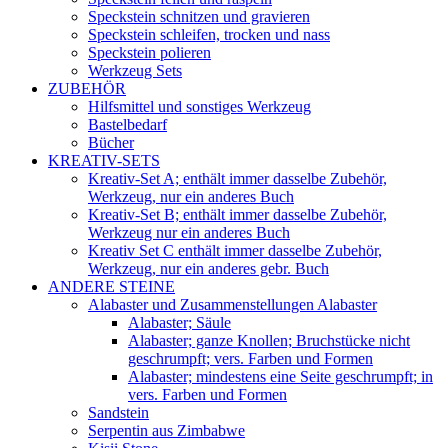
Speckstein schnitzen und gravieren
Speckstein schleifen, trocken und nass
Speckstein polieren
Werkzeug Sets
ZUBEHÖR
Hilfsmittel und sonstiges Werkzeug
Bastelbedarf
Bücher
KREATIV-SETS
Kreativ-Set A; enthält immer dasselbe Zubehör,
Werkzeug, nur ein anderes Buch
Kreativ-Set B; enthält immer dasselbe Zubehör,
Werkzeug nur ein anderes Buch
Kreativ Set C enthält immer dasselbe Zubehör,
Werkzeug, nur ein anderes gebr. Buch
ANDERE STEINE
Alabaster und Zusammenstellungen Alabaster
Alabaster; Säule
Alabaster; ganze Knollen; Bruchstücke nicht
geschrumpft; vers. Farben und Formen
Alabaster; mindestens eine Seite geschrumpft; in
vers. Farben und Formen
Sandstein
Serpentin aus Zimbabwe